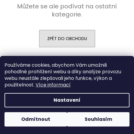
Můžete se ale podívat na ostatní
a
kategorie.
j
í
t
?
ZPĚT DO OBCHODU
Z
Používáme cookies, abychom Vám umožnili
Vytvořil Shoptet
á
HLEDAT
pohodlné prohlížení webu a díky analýze provozu
Copyright 2026
PFEIFFER SHOP
. Všechna práva vyhrazena.
p
webu neustále zlepšovali jeho funkce, výkon a
a
použitelnost.
Více informací
t
D
í
Nastavení
o
p
o
Odmítnout
Souhlasím
r
u