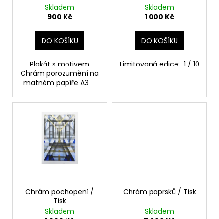
č
d
Skladem
Skladem
u
u
900 Kč
1 000 Kč
j
k
e
t
DO KOŠÍKU
DO KOŠÍKU
m
ů
e
Plakát s motivem
Limitovaná edice: 1 / 10
Chrám porozumění na
matném papíře A3
CHRÁM
POCHOPENÍ
/
TISK
1
000
Kč
Chrám pochopení /
Chrám paprsků / Tisk
Tisk
Skladem
Skladem